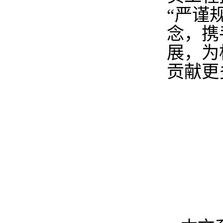
“严谨
念，携
展，为
贡献更