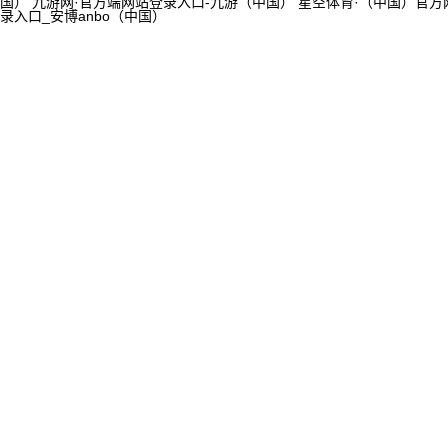
国）
九游网·官方端网站登录入口-九游（中国）
星空体育·（中国）官方网站
录入口_安博anbo（中国）