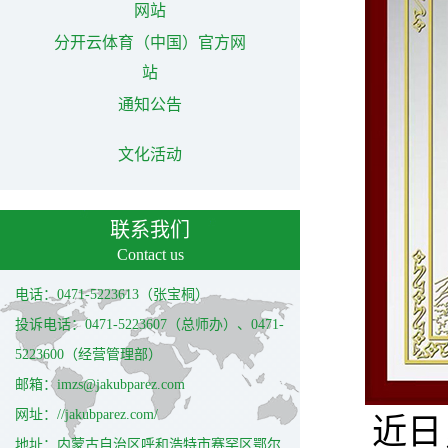
网站
分开云体育（中国）官方网
站
通知公告
文化活动
联系我们
Contact us
电话：0471-5223613（张宝桐）
投诉电话：0471-5223607（总师办）、0471-
5223600（经营管理部）
邮箱：imzs@jakubparez.com
网址：//jakubparez.com/
近日
地址：内蒙古自治区呼和浩特市赛罕区鄂尔