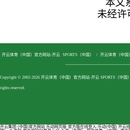
本文
未经许
开云体育（中国）官方网站-开云 SPORTS（中国）
/
开云体育（中国）
Copyright © 2002-2026 开云体育（中国）官方网站-开云 SPORTS（中国） 
rights reserved.
开云集团·(中国)官方网站
乐动网页版·官方版在线登入-乐动(中国)
开云线