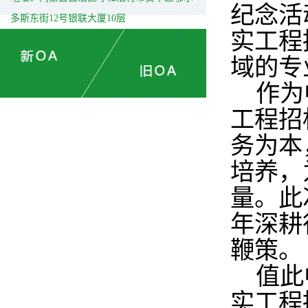
纪念活
多斯东街12号银联大厦10层
实工程
域的专
作为
工程招
务为本
培养，
量。此
年深耕
鞭策。
值此
实工程