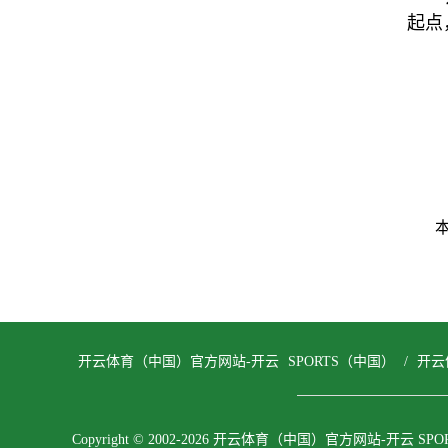
起点
开云体育（中国）官方网站-开云 SPORTS（中国）
/
开云
Copyright © 2002-2026 开云体育（中国）官方网站-开云 SPO