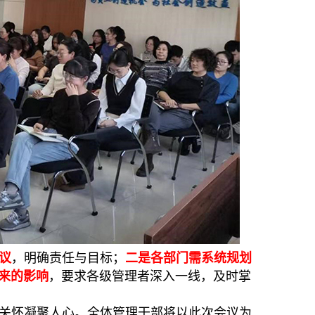
议
，明确责任与目标；
二是各部门需系统规划
来的影响
，要求各级管理者深入一线，及时掌
关怀凝聚人心。全体管理干部将以此次会议为