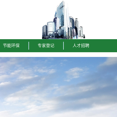
节能环保
专家登记
人才招聘