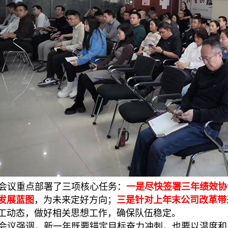
会议重点部署了三项核心任务：
一是尽快签署三年绩效协
发展
蓝图
，为未来定好方向；
三是针对上年末公司改革带
工动态，做好相关思想工作，确保队伍稳定。
会议强调，新一年既要锚定目标奋力冲刺，也要以温度和