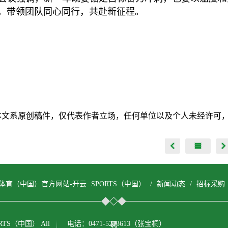
，带领团队同心同行，共赴新征程。
本文系原创稿件，仅代表作者立场，任何单位以及个人未经许可
体育（中国）官方网站-开云 SPORTS（中国）
/
新闻动态
/
招标采购
RTS（中国） All
电话：0471-5223613（张宝桐）
聘