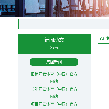
新闻动态
News
集团新闻
招标开云体育（中国）官方
网站
节能开云体育（中国）官方
网站
项目开云体育（中国）官方