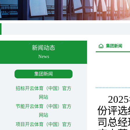
集团新闻
新闻动态
News
集团新闻
招标开云体育（中国）官方
20
网站
节能开云体育（中国）官方
份评选
网站
司总经
项目开云体育（中国）官方