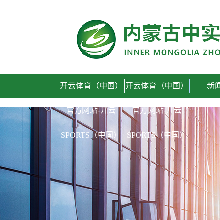
开云体育（中国）官方网站
开云体育（中国）
开云体育（中国）
新
官方网站-开云
官方网站-开云
SPORTS（中国）
SPORTS（中国）