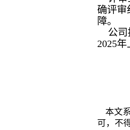
确评审
障。
公司
202
本文
可，不