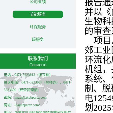
报告通
公司业绩
并以《
节能服务
生物科
环保服务
的审查
项目
碳服务
郊工业
环流化
联系我们
Contact us
机组，
电话：0471-5223613（张宝桐）
系统、
投诉电话：0471-5223607（总师办）、0471-
制、脱
5223600（经营管理部）
电125
邮箱：imzs@jakubparez.com
划20
网址：//jakubparez.com/
地址：内蒙古自治区呼和浩特市赛罕区鄂尔