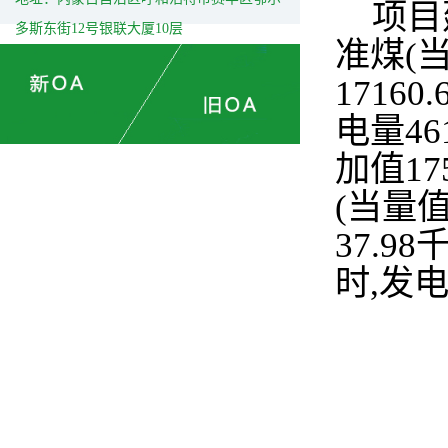
项目
多斯东街12号银联大厦10层
准煤(当
1716
电量46
加值17
(当量
37.9
时,发电