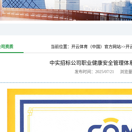
公司资质
当前位置：
开云体育（中国）官方网站
>>开
中实招标公司职业健康安全管理体系
发布时间：2025/07/21 浏览