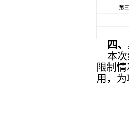
第
四、
本次
限制情
用，为