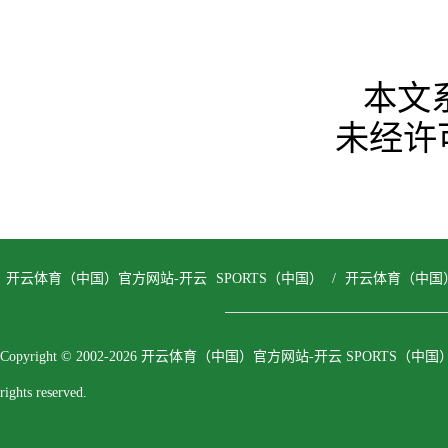
本文
未经许
开云体育（中国）官方网站-开云 SPORTS（中国）
/
开云体育（中国）
Copyright © 2002-2026 开云体育（中国）官方网站-开云 SPORTS（中国） 
rights reserved.