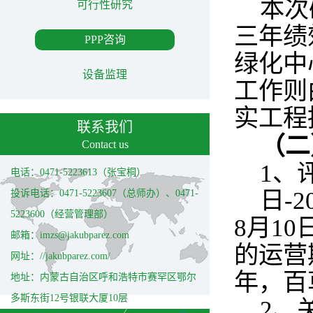
本次
可行性研究
三年绩
PPP咨询
绿化中
设备监理
工作则
实工程
联系我们
（二
Contact us
1、
电话：0471-5223613（张宝桐）
日-2
投诉电话：0471-5223607（总师办）、0471-
5223600（经营管理部）
8月1
邮箱：imzs@jakubparez.com
的运营
网址：//jakubparez.com/
年，百
地址：内蒙古自治区呼和浩特市赛罕区鄂尔
多斯东街12号银联大厦10层
2、