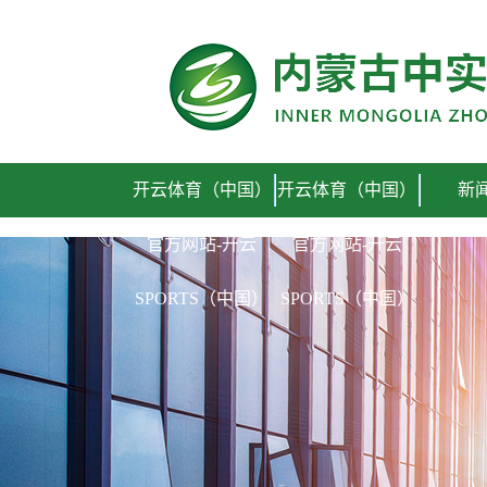
开云体育（中国）官方网站
开云体育（中国）
开云体育（中国）
新
官方网站-开云
官方网站-开云
SPORTS（中国）
SPORTS（中国）