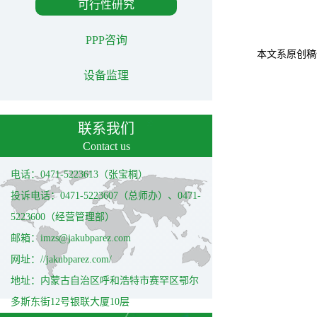
可行性研究
PPP咨询
本文系原创稿
设备监理
联系我们
Contact us
电话：0471-5223613（张宝桐）
投诉电话：0471-5223607（总师办）、0471-
5223600（经营管理部）
邮箱：imzs@jakubparez.com
网址：//jakubparez.com/
地址：内蒙古自治区呼和浩特市赛罕区鄂尔
多斯东街12号银联大厦10层