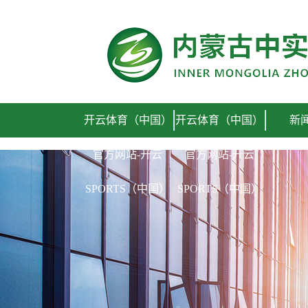
开云体育（中国）官方网站
开云体育（中国）
开云体育（中国）
新
官方网站-开云
官方网站-开云
SPORTS（中国）
SPORTS（中国）