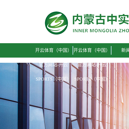
开云体育（中国）官方网站
开云体育（中国）
开云体育（中国）
新
官方网站-开云
官方网站-开云
SPORTS（中国）
SPORTS（中国）