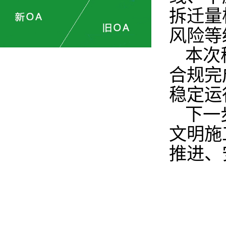
拆迁量
风险等
本次
合规完
稳定运
下一
文明施
推进、