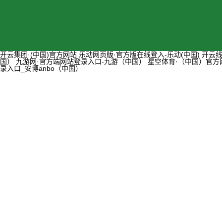
开云集团·(中国)官方网站
乐动网页版·官方版在线登入-乐动(中国)
开云线
国）
九游网·官方端网站登录入口-九游（中国）
星空体育·（中国）官方网站
录入口_安博anbo（中国）