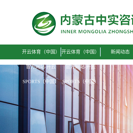
开云体育（中国）官方网站
开云体育（中国）
开云体育（中国）
新闻动态
官方网站-开云
官方网站-开云
SPORTS（中国）
SPORTS（中国）