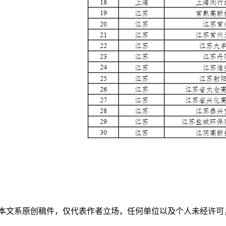
本文系原创稿件，仅代表作者立场，任何单位以及个人未经许可