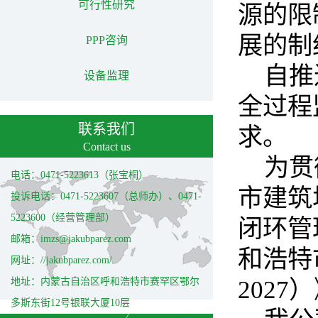
可行性研究
源的限
展的制
PPP咨询
自推
设备监理
全过程
联系我们
求。
Contact us
为贯
电话：0471-5223613（张宝桐）
市建筑
投诉电话：0471-5223607（总师办）、0471-
5223600（经营管理部）
闭环管
邮箱：imzs@jakubparez.com
和浩特
网址：//jakubparez.com/
地址：内蒙古自治区呼和浩特市赛罕区鄂尔
2027
多斯东街12号银联大厦10层