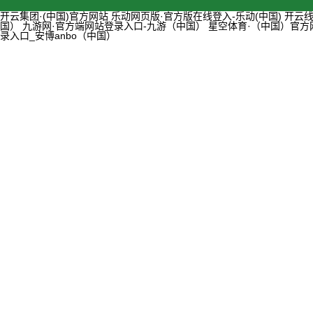
开云集团·(中国)官方网站
乐动网页版·官方版在线登入-乐动(中国)
开云线
国）
九游网·官方端网站登录入口-九游（中国）
星空体育·（中国）官方网站
录入口_安博anbo（中国）