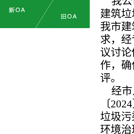
我公
建筑垃
我市建
求，经
议讨论
作，确
评。
经市
〔20
垃圾污
环境治