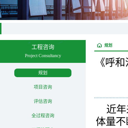
规划
工程咨询
Project Consultancy
《呼和
规划
项目咨询
评估咨询
近年
全过程咨询
体量不