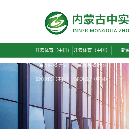
开云体育（中国）官方网站
开云体育（中国）
开云体育（中国）
新
官方网站-开云
官方网站-开云
SPORTS（中国）
SPORTS（中国）