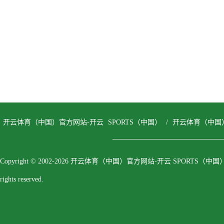
开云体育（中国）官方网站-开云 SPORTS（中国）
/
开云体育（中国）
Copyright © 2002-2026 开云体育（中国）官方网站-开云 SPORTS（中国） 
rights reserved.