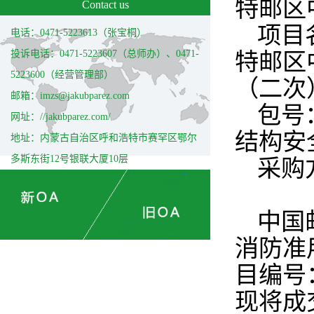
特邮区
Contact us
项目
电话：0471-5223613（张宝桐）
投诉电话：0471-5223607（总师办）、0471-
特邮区
5223600（经营管理部）
（二次
邮箱：imzs@jakubparez.com
包号
网址：//jakubparez.com/
结构安
地址：内蒙古自治区呼和浩特市赛罕区鄂尔
多斯东街12号银联大厦10层
采购
中国
消防准
目编号：
现将成