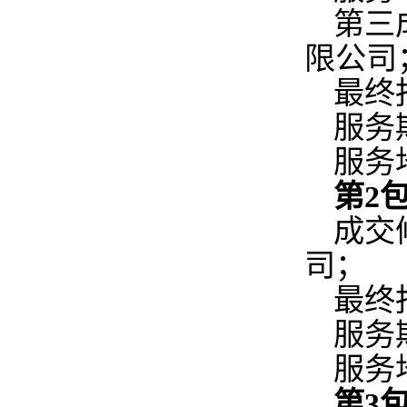
第三
限公司
最终
服务
服务
第2
成交
司
；
最终
服务
服务
第3