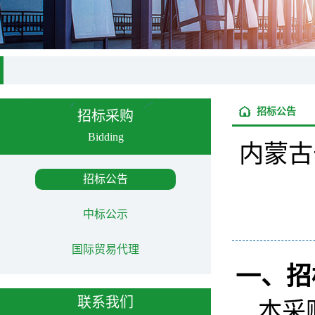
招标公告
招标采购
Bidding
内蒙古
招标公告
中标公示
国际贸易代理
一、招
联系我们
本采