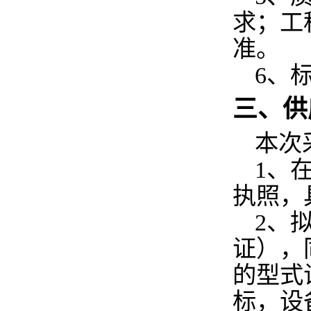
求；工
准。
6
、
三、供
本次
1、
执照，
2、
证），
的型式
标，设