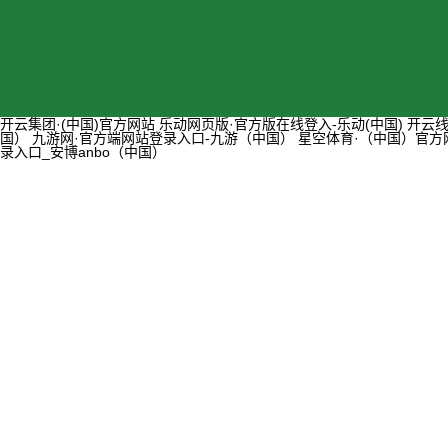
开云集团·(中国)官方网站
乐动网页版·官方版在线登入-乐动(中国)
开云线
国）
九游网·官方端网站登录入口-九游（中国）
星空体育·（中国）官方网站
录入口_安博anbo（中国）