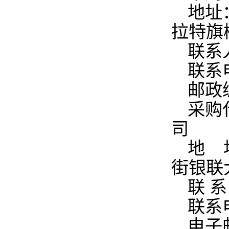
地址
拉特旗
联系
联系电
邮政编
采购
司
地 
街银联
联 
联系电
电子邮