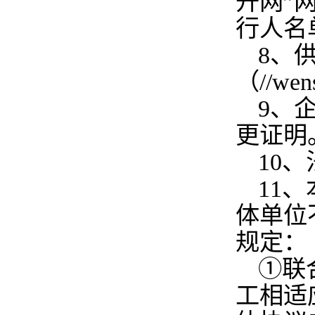
开网”网站
行人名
8
、供
（//we
9
、
更证明
10
、
11
、
体单位
规定：
①联
工相适