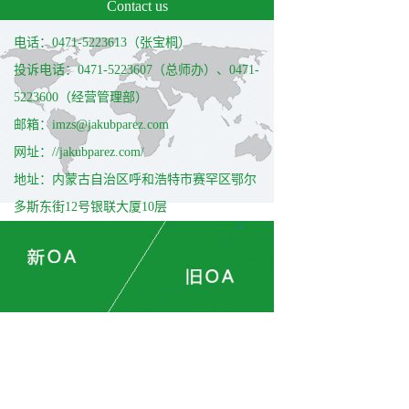
Contact us
电话：0471-5223613（张宝桐）
投诉电话：0471-5223607（总师办）、0471-
5223600（经营管理部）
邮箱：imzs@jakubparez.com
网址：//jakubparez.com/
地址：内蒙古自治区呼和浩特市赛罕区鄂尔
多斯东街12号银联大厦10层