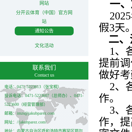
一、
网站
分开云体育（中国）官方网
20
站
假3天
通知公告
二、
文化活动
1、
提前调
联系我们
做好考
Contact us
2、
电话：0471-5223613（张宝桐）
作。
投诉电话：0471-5223607（总师办）、0471-
5223600（经营管理部）
3、
邮箱：imzs@jakubparez.com
作，提
网址：//jakubparez.com/
地址：内蒙古自治区呼和浩特市赛罕区鄂尔