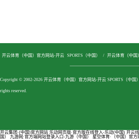
开云体育（中国）官方网站-开云 SPORTS（中国）
/
开云体育（中国）
Copyright © 2002-2026 开云体育（中国）官方网站-开云 SPORTS（中国） 
rights reserved.
开云集团·(中国)官方网站
乐动网页版·官方版在线登入-乐动(中国)
开云线
国）
九游网·官方端网站登录入口-九游（中国）
星空体育·（中国）官方网站