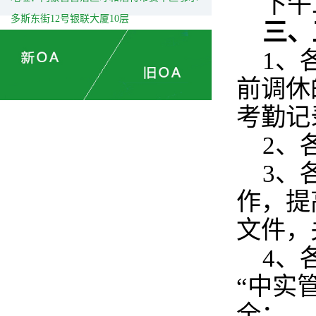
下午工
多斯东街12号银联大厦10层
三、
1、
前调休
考勤记
2、
3、
作，提
文件，
4、
“中实
全；