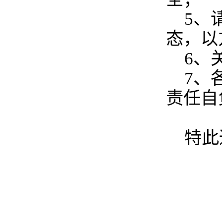
5、
态，以
6、
7、
责任自
特此