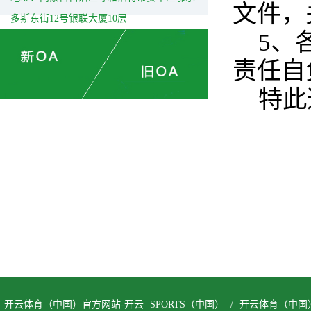
文件，
多斯东街12号银联大厦10层
5、
责任自
特此
开云体育（中国）官方网站-开云 SPORTS（中国）
/
开云体育（中国）