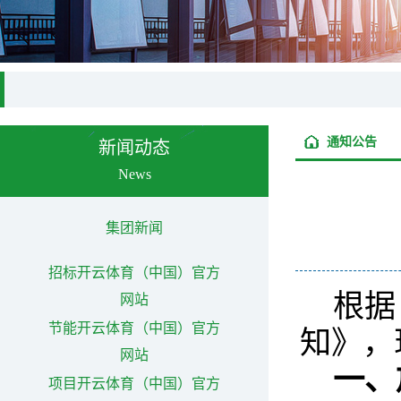
通知公告
新闻动态
News
集团新闻
招标开云体育（中国）官方
根据
网站
节能开云体育（中国）官方
知》，
网站
一、
项目开云体育（中国）官方