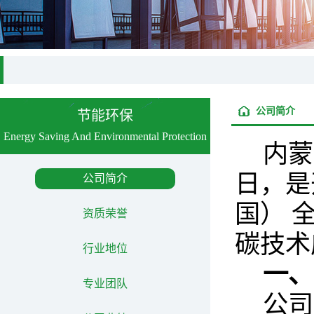
公司简介
节能环保
Energy Saving And Environmental Protection
内蒙
日，是
公司简介
国） 
资质荣誉
碳技术
行业地位
一、
专业团队
公司