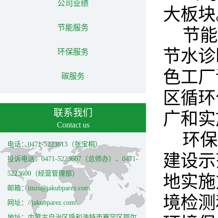
公司业绩
大板块
节能服务
节能
节水诊
环保服务
色工厂
碳服务
区循环
联系我们
广和实
Contact us
环保
电话：0471-5223613（张宝桐）
建设示
投诉电话：0471-5223607（总师办）、0471-
5223600（经营管理部）
地实施
邮箱：imzs@jakubparez.com
境检测
网址：//jakubparez.com/
地址：内蒙古自治区呼和浩特市赛罕区鄂尔