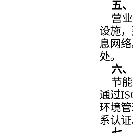
五、
营业
设施，
息网络
处。
六、
节能
通过IS
环境管理
系认证