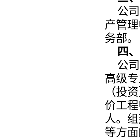
公司
产管理
务部。
四、
公司
高级专
（投资
价工程
人。组
等方面