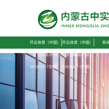
开云体育（中国）官方网站
开云体育（中国）
开云体育（中国）
新
官方网站-开云
官方网站-开云
SPORTS（中国）
SPORTS（中国）