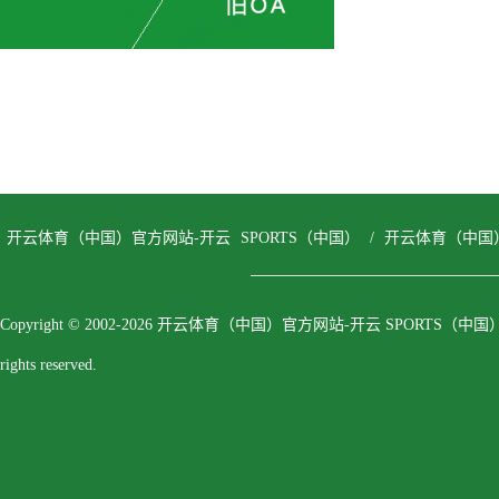
开云体育（中国）官方网站-开云 SPORTS（中国）
/
开云体育（中国）
Copyright © 2002-2026 开云体育（中国）官方网站-开云 SPORTS（中国） 
rights reserved.