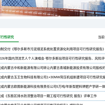
可行性研究
当前
编制交付《鄂尔多斯市污泥煤泥系统处置资源化利用项目可行性研究报告
2026年国内顶流艺人个人演唱会·鄂尔多斯站项目可行性研究报告、风险
完成内蒙古中和新能源有限公司转让内蒙古青城新能源投资有限公司股权
完成内蒙古玉王生物科技有限公司1×30MW背压机组新建项目可行性研究
完成内蒙古欧图新能源科技有限责任公司5万吨/年新型肥料钾肥产学研一
完成《东胜区排水防涝整治项目一期工程可行性研究 报告》评审工作