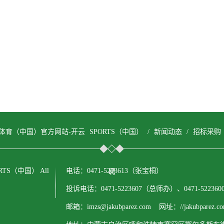
体育（中国）官方网站-开云 SPORTS（中国）
/
新闻动态
/
招标采购
RTS（中国） All
电话：0471-5223613（张宝桐）
聘
投诉电话：0471-5223607（总师办）、0471-522
邮箱：imzs@jakubparez.com 网址：//jakubparez.co