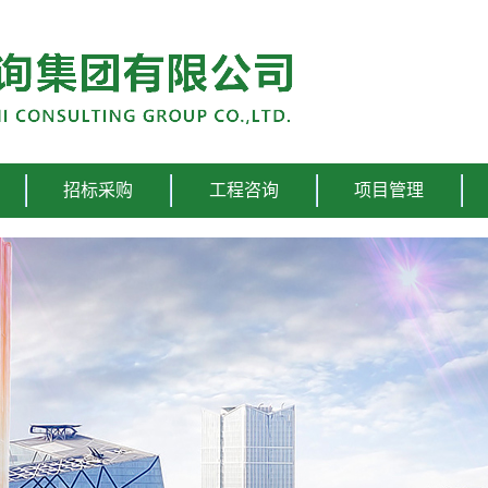
招标采购
工程咨询
项目管理