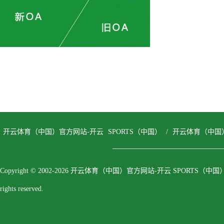
开云体育（中国）官方网站-开云 SPORTS（中国）
/
开云体育（中国）
Copyright © 2002-2026 开云体育（中国）官方网站-开云 SPORTS（中国） 
rights reserved.