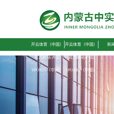
开云体育（中国）官方网站
开云体育（中国）
开云体育（中国）
新
官方网站-开云
官方网站-开云
SPORTS（中国）
SPORTS（中国）